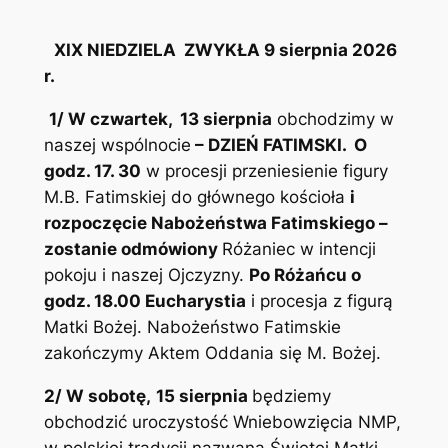
XIX NIEDZIELA ZWYKŁA 9 sierpnia 2026
r.
1/ W czwartek, 13 sierpnia
obchodzimy w
naszej wspólnocie
– DZIEŃ FATIMSKI.
O
godz. 17. 30
w procesji przeniesienie figury
M.B. Fatimskiej do głównego kościoła
i
rozpoczęcie Nabożeństwa Fatimskiego –
zostanie odmówiony
Różaniec w intencji
pokoju i naszej Ojczyzny.
Po Różańcu o
godz. 18.00 Eucharystia
i procesja z figurą
Matki Bożej. Nabożeństwo Fatimskie
zakończymy Aktem Oddania się M. Bożej.
2/ W sobotę,
15 sierpnia
będziemy
obchodzić uroczystość Wniebowzięcia NMP,
w polskiej tradycji nazwaną Świętej Matki