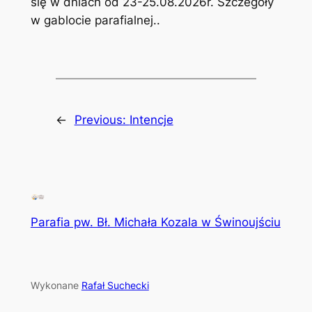
się w dniach od 23-25.08.2026r. Szczegóły
w gablocie parafialnej..
←
Previous:
Intencje
Parafia pw. Bł. Michała Kozala w Świnoujściu
Wykonane
Rafał Suchecki