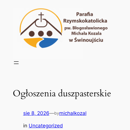
Przejdź
do
treści
Ogłoszenia duszpasterskie
sie 8, 2026
—
michalkozal
by
in
Uncategorized